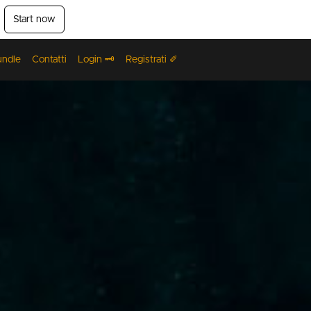
Start now
undle
Contatti
Login 🗝️
Registrati ✐