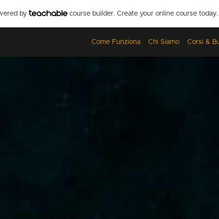
owered by
course builder. Create your online course today.
Come Funziona
Chi Siamo
Corsi & B