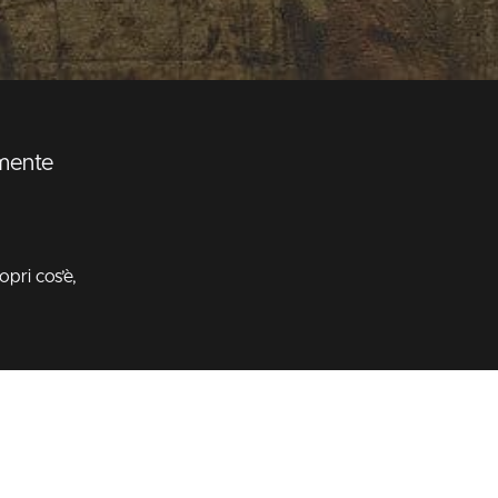
lmente
opri cos’è,