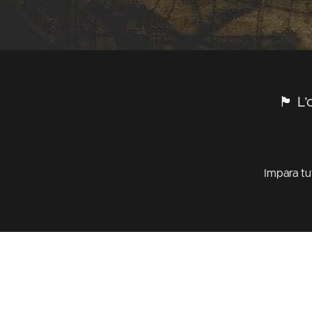
🏴 L’
Impara tut
I Pilastri della