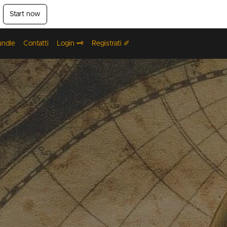
Start now
undle
Contatti
Login 🗝️
Registrati ✐